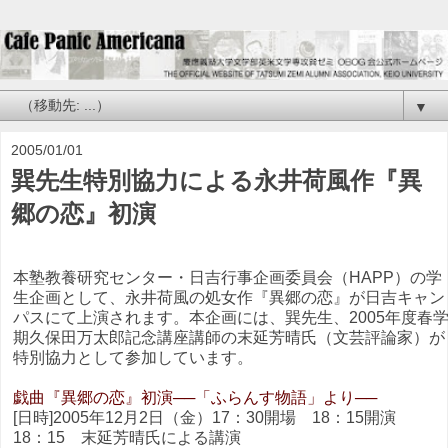
▼
2005/01/01
巽先生特別協力による永井荷風作『異
郷の恋』初演
本塾教養研究センター・日吉行事企画委員会（HAPP）の学
生企画として、永井荷風の処女作『異郷の恋』が日吉キャン
パスにて上演されます。本企画には、巽先生、2005年度春
期久保田万太郎記念講座講師の末延芳晴氏（文芸評論家）が
特別協力として参加しています。
戯曲『異郷の恋』初演──「ふらんす物語」より──
[日時]2005年12月2日（金）17：30開場 18：15開演
18：15 末延芳晴氏による講演