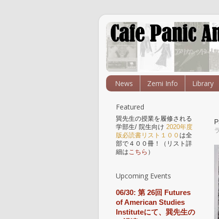
News
Zemi Info
Library
Featured
巽先生の授業を履修される
P
学部生/ 院生向け
2020年度
版必読書リスト１００
は全
部で４００冊！（リスト詳
細は
こちら
）
Upcoming Events
06/30: 第 26回 Futures
of American Studies
Instituteにて、巽先生の