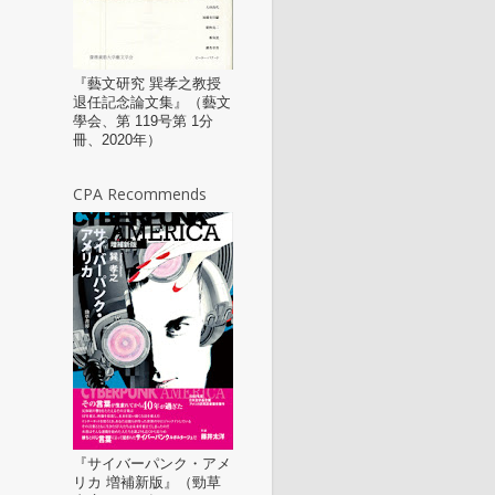
『藝文研究 巽孝之教授
退任記念論文集』（藝文
學会、第 119号第 1分
冊、2020年）
CPA Recommends
『サイバーパンク・アメ
リカ 増補新版』（勁草