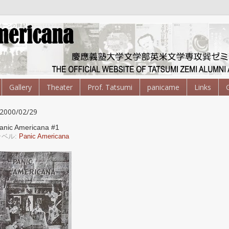
Gallery
Theater
Prof. Tatsumi
panicame
Links
2000/02/29
anic Americana #1
ラベル:
Panic Americana