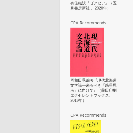
有佳織訳『ゼアゼア』（五
月書房新社 、2020年）
CPA Recommends
岡和田晃編著『現代北海道
文学論—来るべき「惑星思
考」に向けて』（藤田印刷
エクセレントブックス、
2019年）
CPA Recommends