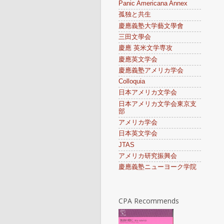
Panic Americana Annex
孤独と共生
慶應義塾大学藝文學會
三田文學会
慶應 英米文学専攻
慶應英文学会
慶應義塾アメリカ学会
Colloquia
日本アメリカ文学会
日本アメリカ文学会東京支
部
アメリカ学会
日本英文学会
JTAS
アメリカ研究振興会
慶應義塾ニューヨーク学院
CPA Recommends