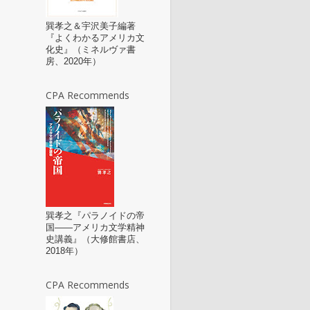
巽孝之＆宇沢美子編著
『よくわかるアメリカ文
化史』（ミネルヴァ書
房、2020年）
CPA Recommends
巽孝之『パラノイドの帝
国――アメリカ文学精神
史講義』（大修館書店、
2018年）
CPA Recommends