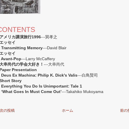
CONTENTS
アメリカ講演旅行1996
---巽孝之
エッセイ
ransmitting Memory
---David Blair
エッセイ
vant-Pop
---Larry McCaffery
大串尚代の学会大好き！
---大串尚代
Paper Presentation
eus Ex Machina: Philip K. Dick's Valis
---白鳥賢司
Short Story
verything You Do Is Unimportant: Tale 1
What Goes In Must Come Out’
---Takahiko Mukoyama
次の投稿
ホーム
前の